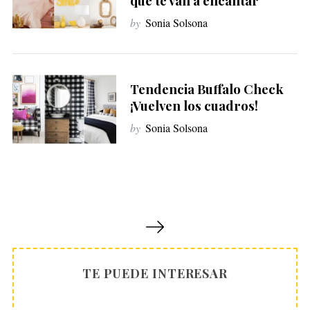
que te van a encantar
by
Sonia Solsona
Tendencia Buffalo Check
¡Vuelven los cuadros!
by
Sonia Solsona
P
a
g
i
TE PUEDE INTERESAR
n