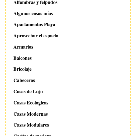
a
Alfombras y felpudos
c
Algunas cosas mías
i
Apartamentos Playa
ó
n
Aprovechar el espacio
d
Armarios
S
e
Balcones
e
e
a
n
Bricolaje
r
t
c
Cabeceros
h
r
Casas de Lujo
f
a
o
Casas Ecologicas
d
r
a
:
Casas Modernas
s
Casas Modulares
Casitas de madera