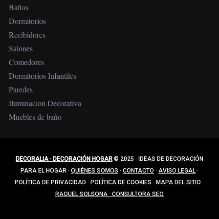
i
Baños
ó
Dormitorios
n
Recibidores
d
Salones
e
Comedores
e
Dormitorios Infantiles
n
Paredes
t
Iluminacion Decorativa
r
Muebles de baño
a
d
a
DECORALIA · DECORACIÓN HOGAR
© 2025
·
IDEAS DE DECORACIÓN
s
PARA EL HOGAR
·
QUIÉNES SOMOS
·
CONTACTO
·
AVISO LEGAL
·
POLÍTICA DE PRIVACIDAD
·
POLÍTICA DE COOKIES
·
MAPA DEL SITIO
·
RAQUEL SOLSONA · CONSULTORA SEO