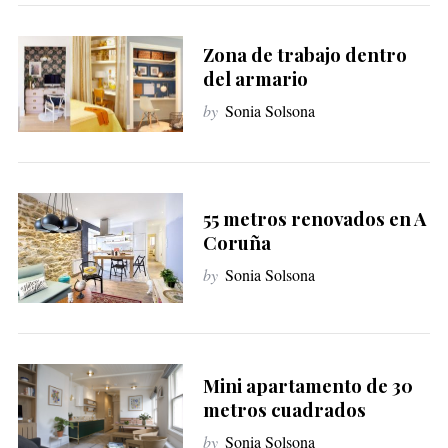
Zona de trabajo dentro
del armario
by
Sonia Solsona
55 metros renovados en A
Coruña
by
Sonia Solsona
Mini apartamento de 30
metros cuadrados
by
Sonia Solsona