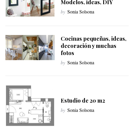
Modelos, ideas, DIY
by
Sonia Solsona
Cocinas pequeñas, ideas,
decoración y muchas
fotos
S
by
Sonia Solsona
e
a
r
c
h
Estudio de 20 m2
f
o
by
Sonia Solsona
r
: