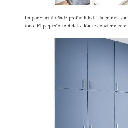
La pared azul añade profundidad a la entrada en
tono. El pequeño sofá del salón se convierte en ca
S
e
a
r
c
h
f
o
r
: