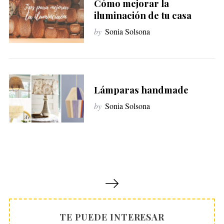
Cómo mejorar la
iluminación de tu casa
by
Sonia Solsona
Lámparas handmade
by
Sonia Solsona
P
a
g
i
TE PUEDE INTERESAR