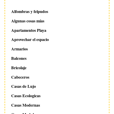
n
a
Alfombras y felpudos
c
Algunas cosas mías
i
Apartamentos Playa
ó
n
Aprovechar el espacio
d
S
Armarios
e
e
Balcones
a
e
r
n
Bricolaje
c
t
h
Cabeceros
f
r
Casas de Lujo
o
a
r
Casas Ecologicas
d
:
a
Casas Modernas
s