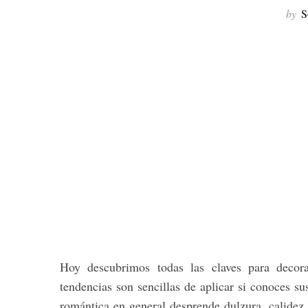
by
S
Hoy descubrimos todas las claves para decora
tendencias son sencillas de aplicar si conoces su
romántica en general desprende dulzura, calidez 