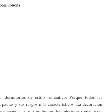
onia Solsona
r dormitorios de estilo romántico. Porque todos las
s pautas y sus rasgos más característicos. La decoración
y elegancia. al mismo tiempo los interiores románticos,