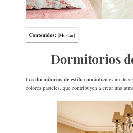
S
Contenidos:
[
Mostrar
]
e
a
r
Dormitorios de
c
h
f
o
dormitorios de estilo romántico
Los
están decor
r
colores pasteles, que contribuyen a crear una atm
: