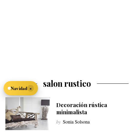
salon rustico
×
Navidad
Decoración rústica
minimalista
by
Sonia Solsona