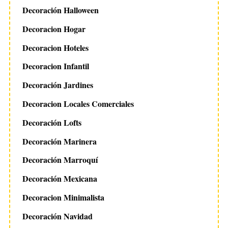
Decoración Halloween
h
f
Decoracion Hogar
o
r
Decoracion Hoteles
:
Decoracion Infantil
Decoración Jardines
Decoracion Locales Comerciales
Decoración Lofts
Decoración Marinera
Decoración Marroquí
Decoración Mexicana
Decoracion Minimalista
Decoración Navidad