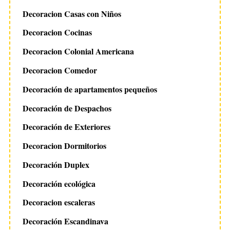
Decoracion Casas con Niños
Decoracion Cocinas
Decoracion Colonial Americana
Decoracion Comedor
Decoración de apartamentos pequeños
Decoración de Despachos
Decoración de Exteriores
Decoracion Dormitorios
Decoración Duplex
Decoración ecológica
S
e
Decoracion escaleras
a
r
Decoración Escandinava
c