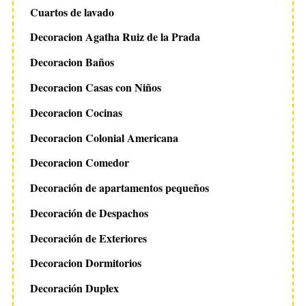
Cuartos de lavado
Decoracion Agatha Ruiz de la Prada
Decoracion Baños
Decoracion Casas con Niños
S
e
Decoracion Cocinas
a
Decoracion Colonial Americana
r
c
Decoracion Comedor
h
Decoración de apartamentos pequeños
f
o
Decoración de Despachos
r
:
Decoración de Exteriores
Decoracion Dormitorios
Decoración Duplex