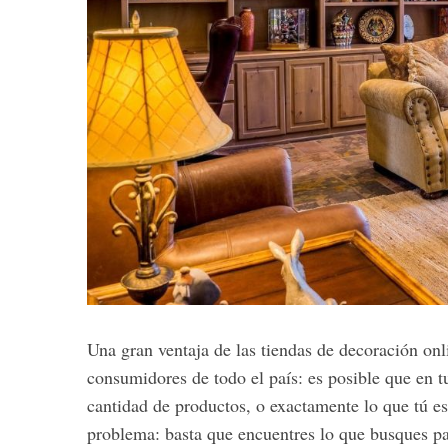
S
e
a
r
c
h
f
o
r
:
Una gran ventaja de las tiendas de decoración onl
consumidores de todo el país: es posible que en t
cantidad de productos, o exactamente lo que tú es
problema: basta que encuentres lo que busques para