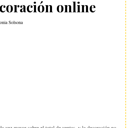
ecoración online
onia Solsona
a vez mayor sobre el total de ventas, y la decoración no