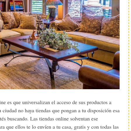
ine es que universalizan el acceso de sus productos a
u ciudad no haya tiendas que pongan a tu disposición esa
tés buscando. Las tiendas online solventan ese
 que ellos te lo envíen a tu casa, gratis y con todas las