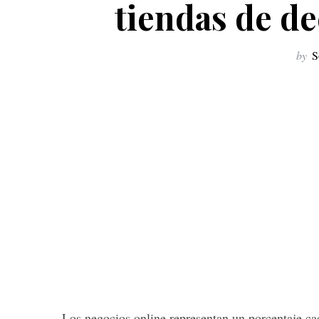
tiendas de d
by
S
Los negocios online representan un porcentaje cad