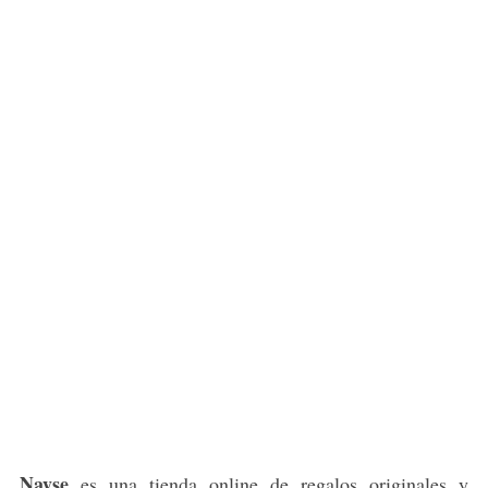
Nayse
es una tienda online de regalos originales y