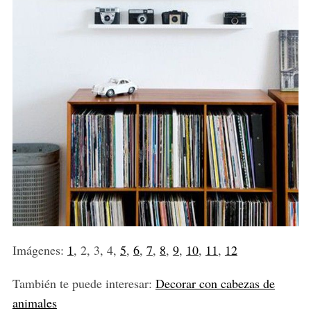
Imágenes:
1
, 2, 3, 4,
5
,
6
,
7
,
8
,
9
,
10
,
11
,
12
También te puede interesar:
Decorar con cabezas de
animales