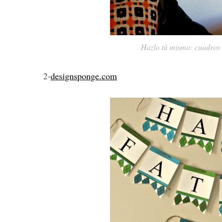
Hazlo tú mismo: cuadros d
2-
designsponge.com