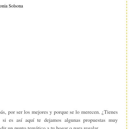
onia Solsona
ás, por ser los mejores y porque se lo merecen. ¿Tienes
e si es así aquí te dejamos algunas propuestas muy
dir un punto temático a tu hogar o para regalar.