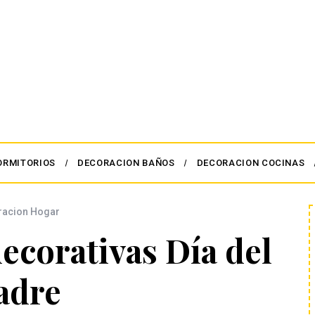
ORMITORIOS
DECORACION BAÑOS
DECORACION COCINAS
racion Hogar
ecorativas Día del
adre