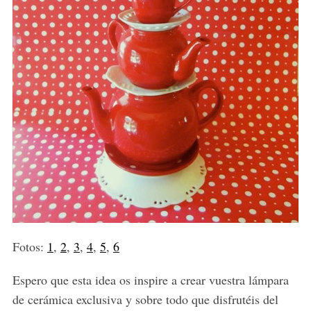
Fotos:
1
,
2
,
3
,
4
,
5
,
6
Espero que esta idea os inspire a crear vuestra lámpara
de cerámica exclusiva y sobre todo que disfrutéis del