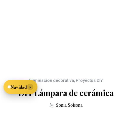
Iluminacion decorativa
,
Proyectos DIY
×
Navidad
DIY Lámpara de cerámica
by
Sonia Solsona