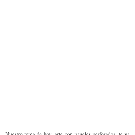
Nuestro tema de hoy, arte con paneles perforados, te va