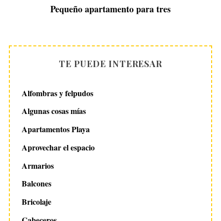
e
Pequeño apartamento para tres
a
r
c
h
f
TE PUEDE INTERESAR
o
r
:
Alfombras y felpudos
Algunas cosas mías
Apartamentos Playa
Aprovechar el espacio
Armarios
Balcones
Bricolaje
Cabeceros