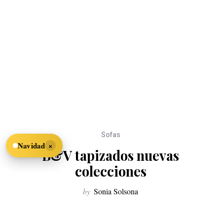
Sofas
×
Navidad
B&V tapizados nuevas
colecciones
by
Sonia Solsona