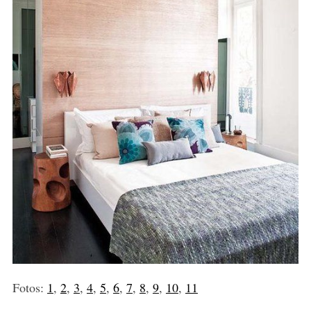
Fotos:
1
,
2
,
3
,
4
,
5
,
6
,
7
,
8
,
9
,
10
,
11