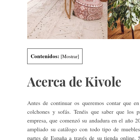
S
e
a
r
Contenidos:
[
Mostrar
]
c
h
f
Acerca de Kivole
o
r
:
Antes de continuar os queremos contar que e
colchones y sofás. Tenéis que saber que los 
empresa, que comenzó su andadura en el año 200
ampliado su catálogo con todo tipo de muebles
partes de España a través de su tienda online. 