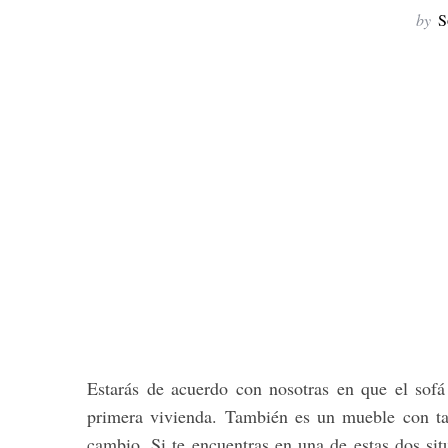
by
S
Estarás de acuerdo con nosotras en que el sofá
primera vivienda. También es un mueble con tan
cambio. Si te encuentras en una de estas dos sit