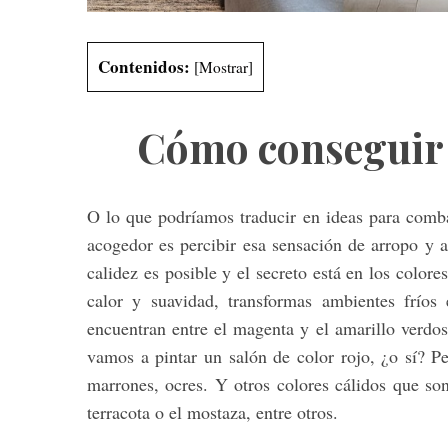
Contenidos:
[
Mostrar
]
S
e
Cómo conseguir 
a
r
c
h
O lo que podríamos traducir en ideas para combat
f
acogedor es percibir esa sensación de arropo y 
o
calidez es posible y el secreto está en los colore
r
calor y suavidad, transformas ambientes fríos
:
encuentran entre el magenta y el amarillo verdos
vamos a pintar un salón de color rojo, ¿o sí? P
marrones, ocres. Y otros colores cálidos que s
terracota o el mostaza, entre otros.