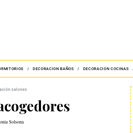
ORMITORIOS
DECORACION BAÑOS
DECORACION COCINAS
ación salones
 acogedores
onia Solsona