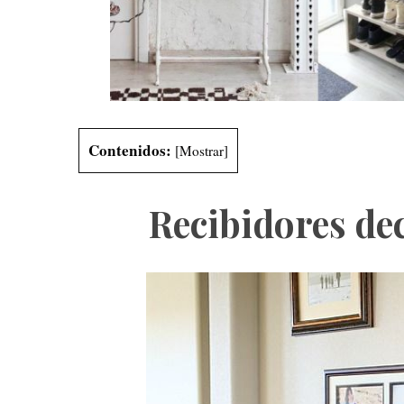
S
e
a
Contenidos:
[
Mostrar
]
r
c
h
Recibidores de
f
o
r
: