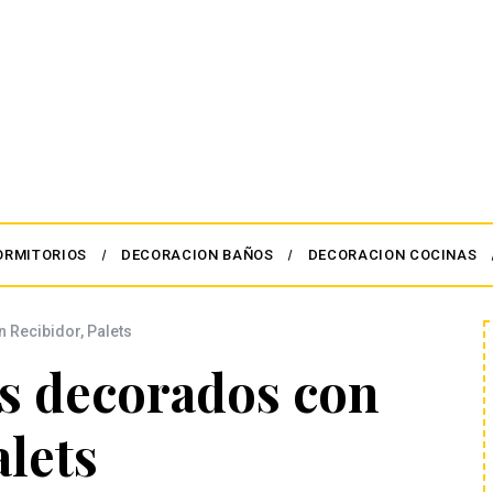
ORMITORIOS
DECORACION BAÑOS
DECORACION COCINAS
n Recibidor
,
Palets
es decorados con
alets