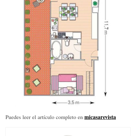
S
e
micasarevista
Puedes leer el artículo completo en
a
r
c