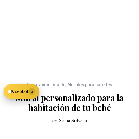
Decoracion Infantil
,
Murales para paredes
×
Navidad
Mural personalizado para la
habitación de tu bebé
by
Sonia Solsona