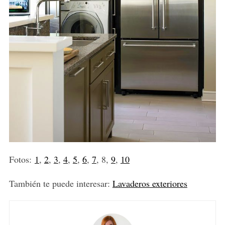
Fotos:
1
,
2
,
3
,
4
,
5
,
6
,
7
, 8,
9
,
10
También te puede interesar:
Lavaderos exteriores