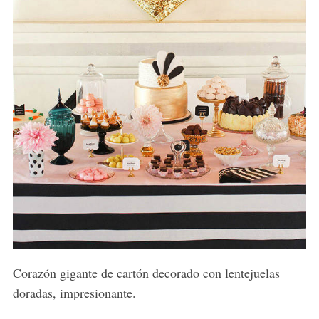
S
e
a
r
c
h
f
o
Corazón gigante de cartón decorado con lentejuelas
r
doradas, impresionante.
: