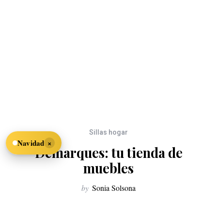
Sillas hogar
×
Navidad
Demarques: tu tienda de
muebles
by
Sonia Solsona