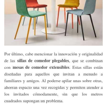
a
r
c
h
f
o
r
:
Por último, cabe mencionar la innovación y originalidad
sillas de comedor plegables
de las
, que se combinan
mesas de comedor extensibles
con
. Estas sillas están
diseñadas para aquellos que invitan a menudo a
familiares y amigos. Al poderse apilar unas sobre otras,
ahorran espacio una vez recogidas y permiten atender a
los invitados cómodamente, sin que los metros
cuadrados supongan un problema.