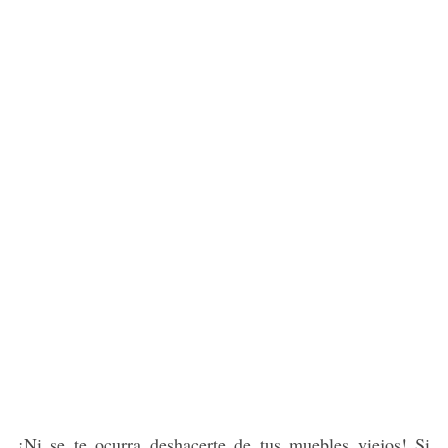
¡Ni se te ocurra deshacerte de tus muebles viejos! Si