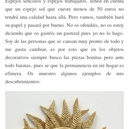
Espejos sencillos y espejos trabajados. Tened en cuenta
que un espejo sol que cueste menos de 50 euros no
tendrá una calidad hasta allá. Pero vamos, también hará
su papel y pasará por bueno. No os ofendáis, no os estoy
diciendo que os gastéis un pastizal pues yo no lo hago.
Soy de las personas que se cansan muy pronto de todo y
me gusta cambiar, es por esto que en los objetos
decorativos siempre busco las piezas bonitas pero ante
S
todo baratas, pues se que la permanencia en mi hogar es
e
efímera. Os muestro algunos ejemplos de mis
a
r
descubrimientos:
c
h
f
o
r
: