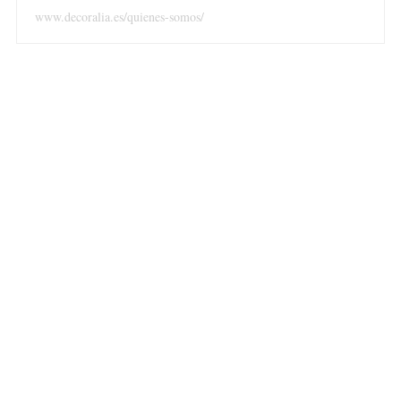
www.decoralia.es/quienes-somos/
S
e
a
r