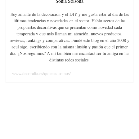
Sonia Solsona
Soy amante de la decoración y el DIY y me gusta estar al día de las
últimas tendencias y novedades en el sector. Hablo acerca de las
propuestas decorativas que se presentan como novedad cada
S
temporada y que más llaman mi atención, nuevos productos,
e
rewiews, rankings y comparativas. Fundé este blog en el año 2008 y
a
aquí sigo, escribiendo con la misma ilusión y pasión que el primer
r
día. ¿Nos seguimos? A mí también me encantará ser tu amiga en las
c
distintas redes sociales.
h
f
www.decoralia.es/quienes-somos/
o
r
: