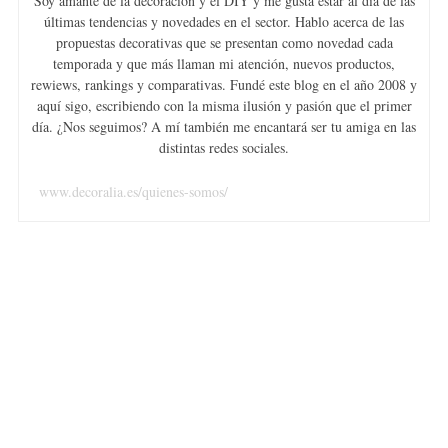
Soy amante de la decoración y el DIY y me gusta estar al día de las
últimas tendencias y novedades en el sector. Hablo acerca de las
propuestas decorativas que se presentan como novedad cada
temporada y que más llaman mi atención, nuevos productos,
rewiews, rankings y comparativas. Fundé este blog en el año 2008 y
aquí sigo, escribiendo con la misma ilusión y pasión que el primer
día. ¿Nos seguimos? A mí también me encantará ser tu amiga en las
distintas redes sociales.
www.decoralia.es/quienes-somos/