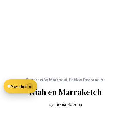
Decoración Marroquí
,
Estilos Decoración
×
Navidad
Riah en Marraketch
by
Sonia Solsona