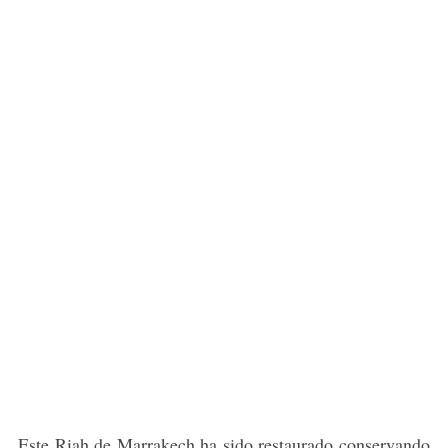
Este Riah de Marrakech ha sido restaurado conservando