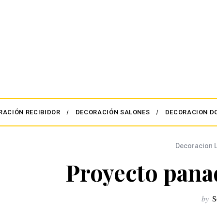
RACIÓN RECIBIDOR
DECORACIÓN SALONES
DECORACION D
Decoracion 
Proyecto pana
by
S