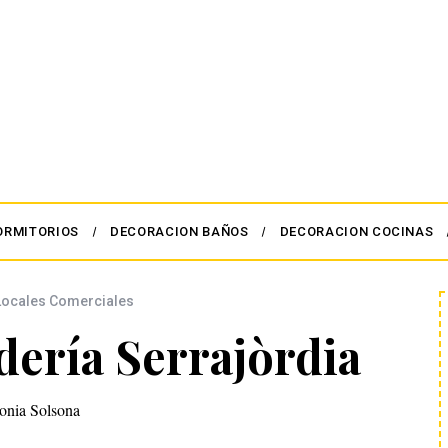
ORMITORIOS
DECORACION BAÑOS
DECORACION COCINAS
Locales Comerciales
dería Serrajòrdia
onia Solsona