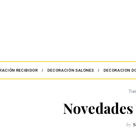
RACIÓN RECIBIDOR
DECORACIÓN SALONES
DECORACION D
Tie
Novedades
by
S