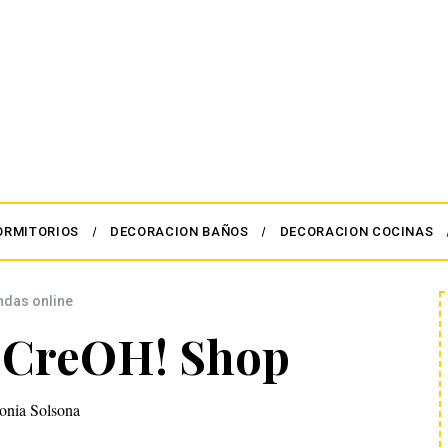
ORMITORIOS
DECORACION BAÑOS
DECORACION COCINAS
ndas online
 CreOH! Shop
onia Solsona