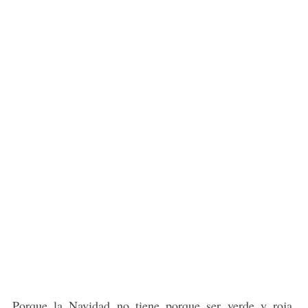
Porque la Navidad no tiene porque ser verde y roja,