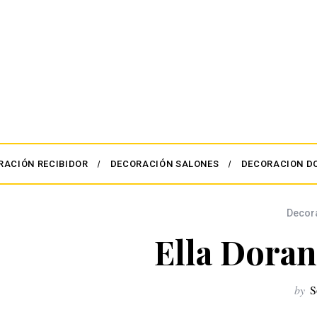
RACIÓN RECIBIDOR
DECORACIÓN SALONES
DECORACION D
Decor
Ella Doran
by
S