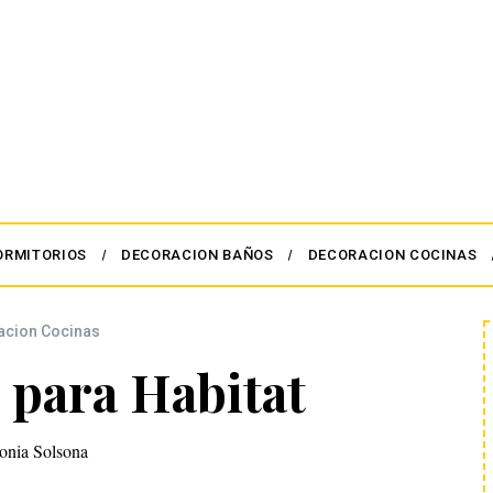
ORMITORIOS
DECORACION BAÑOS
DECORACION COCINAS
acion Cocinas
 para Habitat
onia Solsona