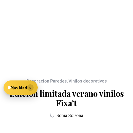
Decoracion Paredes
,
Vinilos decorativos
×
Navidad
Edición limitada verano vinilos
Fixa’t
by
Sonia Solsona