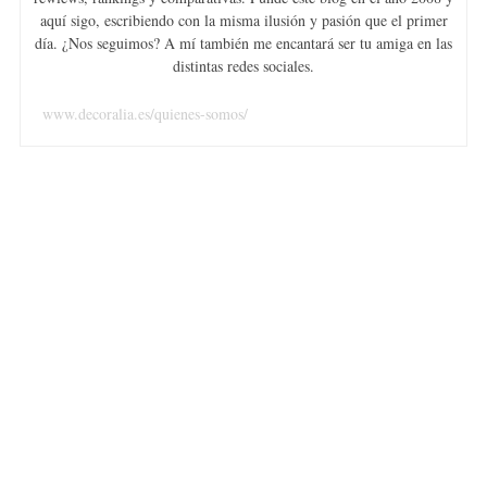
aquí sigo, escribiendo con la misma ilusión y pasión que el primer
día. ¿Nos seguimos? A mí también me encantará ser tu amiga en las
distintas redes sociales.
www.decoralia.es/quienes-somos/
S