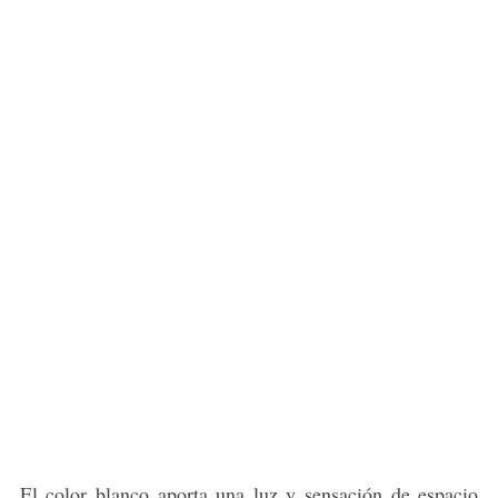
El color blanco aporta una luz y sensación de espacio