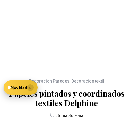
Decoracion Paredes
,
Decoracion textil
×
Navidad
Papeles pintados y coordinados
textiles Delphine
by
Sonia Solsona