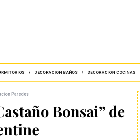
ORMITORIOS
DECORACION BAÑOS
DECORACION COCINAS
acion Paredes
Castaño Bonsai” de
entine