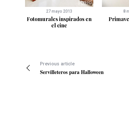
4
27 mayo 2013
8 
 para
Fotomurales inspirados en
Primave
os
el cine
arca
Previous article
Servilleteros para Halloween