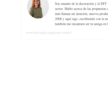
Soy amante de la decoración y el DIY y
sector. Hablo acerca de las propuesta
más llaman mi atención, nuevos produc
2008 y aquí sigo, escribiendo con la 
también me encantará ser tu amiga en la
S
e
www.decoralia.es/quienes-somos/
a
r
c
h
f
o
r
: