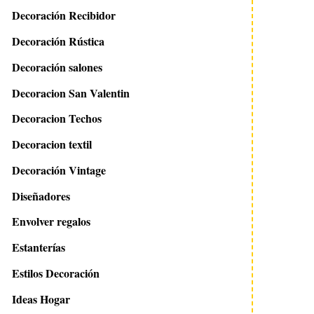
Decoración Recibidor
16 enero 2014
31 agosto 2010
Decoración Rústica
Personaliza tu hogar con
Mural de papel orig
los diseños de LokoLoko
Decoración salones
Decoracion San Valentin
Decoracion Techos
Decoracion textil
Decoración Vintage
Diseñadores
Envolver regalos
Estanterías
Estilos Decoración
Ideas Hogar