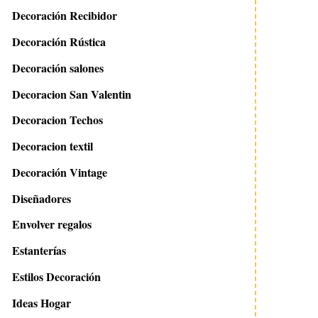
Decoración Recibidor
Decoración Rústica
Decoración salones
Decoracion San Valentin
Decoracion Techos
Decoracion textil
Decoración Vintage
Diseñadores
Envolver regalos
28 septiembre 2023
5 agosto 2013
Reciclando objetos:
Cabeceros artesanal
Estanterías
lámpara jaula
madera
Estilos Decoración
Ideas Hogar