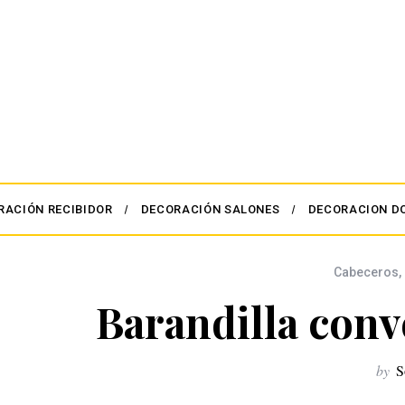
RACIÓN RECIBIDOR
DECORACIÓN SALONES
DECORACION D
Cabeceros
,
Barandilla conv
by
S