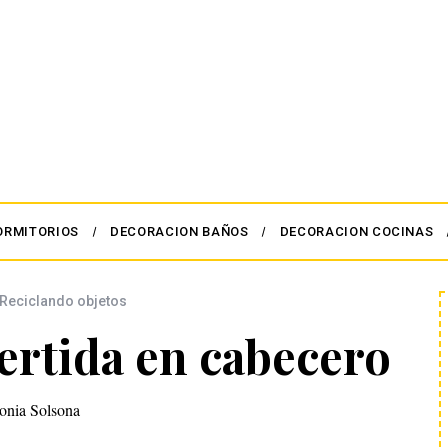
ORMITORIOS
DECORACION BAÑOS
DECORACION COCINAS
Reciclando objetos
ertida en cabecero
onia Solsona