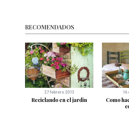
RECOMENDADOS
27 febrero 2013
16 
para
Reciclando en el jardin
Como hac
muebles
c