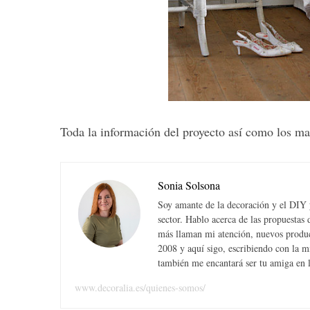
S
e
a
r
Toda la información del proyecto así como los mat
c
h
f
o
Sonia Solsona
r
Soy amante de la decoración y el DIY y
:
sector. Hablo acerca de las propuesta
más llaman mi atención, nuevos produc
2008 y aquí sigo, escribiendo con la 
también me encantará ser tu amiga en la
www.decoralia.es/quienes-somos/