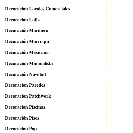
Decoracion Locales Comerciales
Decoración Lofts
Decoración Marinera
Decoración Marroquí
Decoración Mexicana
14 marzo 2011
27 febrero 2013
DIY Manteles individuales
Reciclando en el ja
Decoracion Minimalista
Decoración Navidad
Decoracion Paredes
Decoracion Patchwork
Decoracion Piscinas
Decoración Pisos
Decoracion Pop