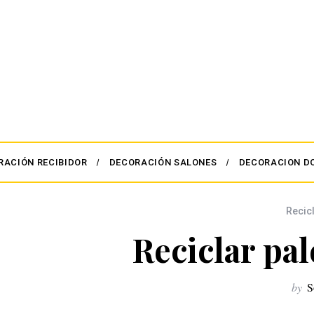
RACIÓN RECIBIDOR
DECORACIÓN SALONES
DECORACION D
Recic
Reciclar pal
by
S