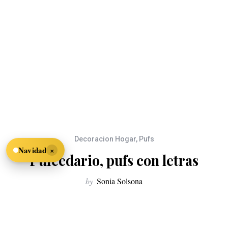
Decoracion Hogar
,
Pufs
×
Navidad
Pufcedario, pufs con letras
by
Sonia Solsona