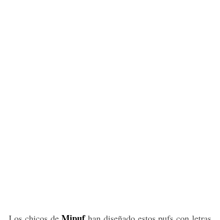
Mipuf
Los chicos de
han diseñado estos pufs con letras