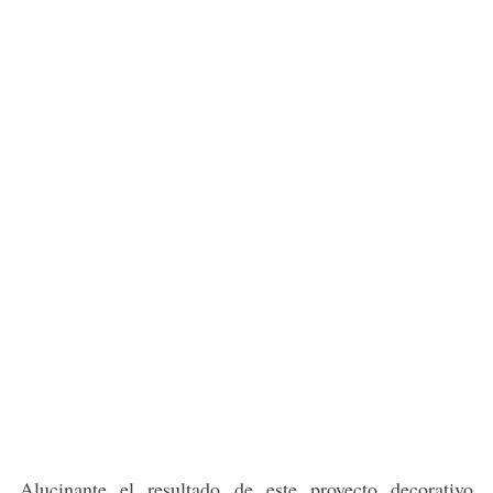
Alucinante el resultado de este proyecto decorativo