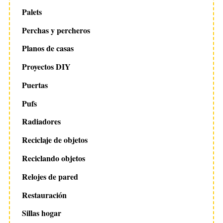
Palets
Perchas y percheros
Planos de casas
Proyectos DIY
Puertas
Pufs
Radiadores
Reciclaje de objetos
Reciclando objetos
Relojes de pared
Restauración
Sillas hogar