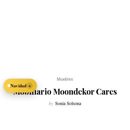
Muebles
×
Navidad
Mobiliario Moondekor Cares
by
Sonia Solsona