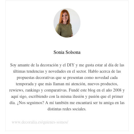
S
e
Sonia Solsona
a
r
Soy amante de la decoración y el DIY y me gusta estar al día de las
c
últimas tendencias y novedades en el sector. Hablo acerca de las
h
propuestas decorativas que se presentan como novedad cada
f
temporada y que más llaman mi atención, nuevos productos,
o
rewiews, rankings y comparativas. Fundé este blog en el año 2008 y
r
aquí sigo, escribiendo con la misma ilusión y pasión que el primer
:
día. ¿Nos seguimos? A mí también me encantará ser tu amiga en las
distintas redes sociales.
www.decoralia.es/quienes-somos/