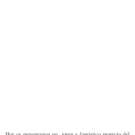
Hoy os presentamos un joven y fantástico proyecto del