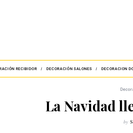
RACIÓN RECIBIDOR
DECORACIÓN SALONES
DECORACION D
Decor
La Navidad l
by
S