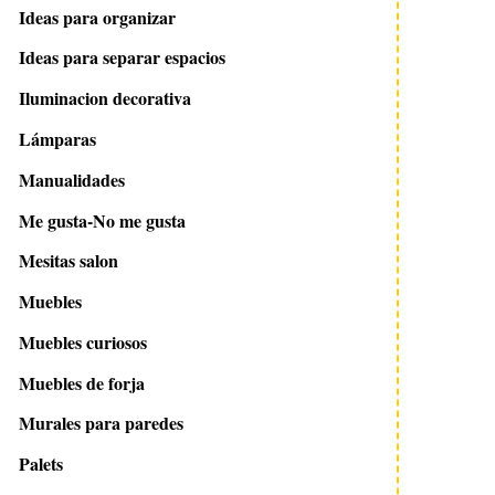
Ideas para organizar
Ideas para separar espacios
Iluminacion decorativa
Lámparas
Manualidades
Me gusta-No me gusta
Mesitas salon
5 agosto 2022
24 abril 2022
Muebles
Baños en blanco y negro
Baño vintage ideas
Muebles curiosos
decoración, tips, cla
muchas fotos
Muebles de forja
Murales para paredes
Palets