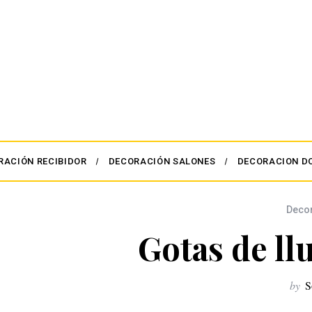
RACIÓN RECIBIDOR
DECORACIÓN SALONES
DECORACION D
Deco
Gotas de ll
by
S