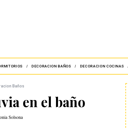
ORMITORIOS
DECORACION BAÑOS
DECORACION COCINAS
racion Baños
uvia en el baño
onia Solsona