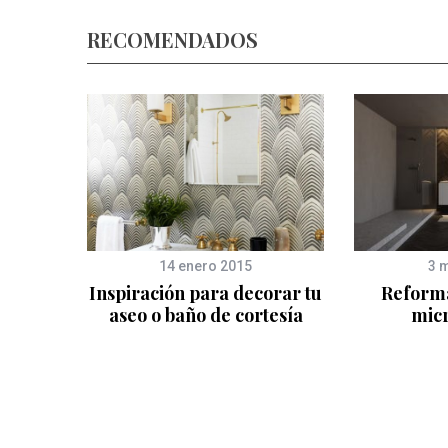
RECOMENDADOS
14 enero 2015
3 
una
Inspiración para decorar tu
Reforma
baños y
aseo o baño de cortesía
mic
dencias
y