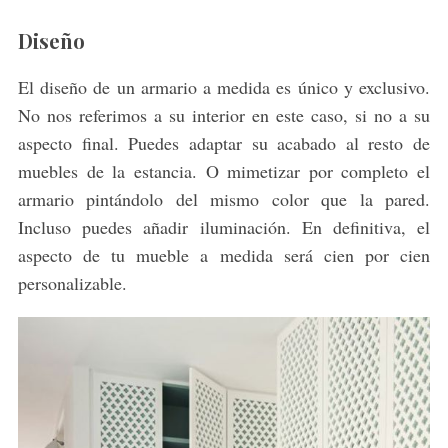
Diseño
El diseño de un armario a medida es único y exclusivo.
No nos referimos a su interior en este caso, si no a su
aspecto final. Puedes adaptar su acabado al resto de
muebles de la estancia. O mimetizar por completo el
armario pintándolo del mismo color que la pared.
S
Incluso puedes añadir iluminación. En definitiva, el
e
a
aspecto de tu mueble a medida será cien por cien
r
personalizable.
c
h
f
o
r
: