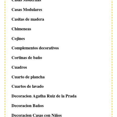
S
s
e
Casas Modulares
a
Casitas de madera
r
c
Chimeneas
h
Cojines
f
o
Complementos decorativos
r
:
Cortinas de baño
Cuadros
Cuarto de plancha
Cuartos de lavado
Decoracion Agatha Ruiz de la Prada
Decoracion Baños
Decoracion Casas con Niños