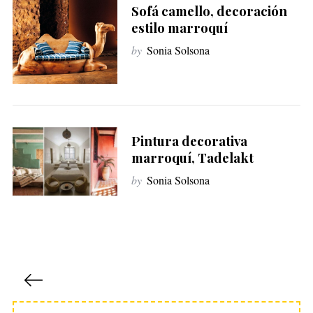
Sofá camello, decoración
estilo marroquí
by
Sonia Solsona
Pintura decorativa
marroquí, Tadelakt
by
Sonia Solsona
P
a
g