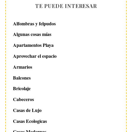
i
TE PUEDE INTERESAR
n
a
Alfombras y felpudos
c
Algunas cosas mías
i
Apartamentos Playa
ó
n
Aprovechar el espacio
d
Armarios
e
Balcones
e
n
Bricolaje
t
Cabeceros
r
Casas de Lujo
a
Casas Ecologicas
d
a
Casas Modernas