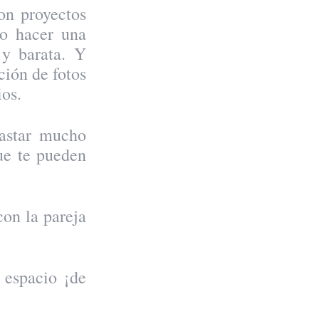
n proyectos
o hacer una
 y barata. Y
ión de fotos
ios.
gastar mucho
ue te pueden
on la pareja
 espacio ¡de