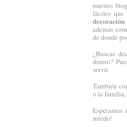
nuestro blo
fáciles qu
decoración
además comp
de donde pod
¿Buscas dec
dinero? Pue
servir.
También com
o la famili
Esperamos q
miedo!