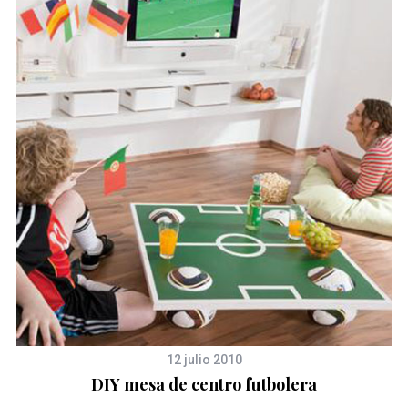
L
12 julio 2010
DIY mesa de centro futbolera