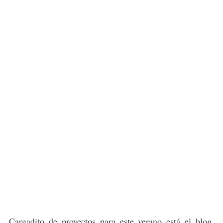
Cargadito de proyectos para este verano está el blog,