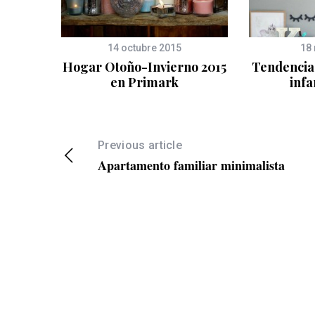
1
14 octubre 2015
18
 las
Hogar Otoño-Invierno 2015
Tendencias
en Primark
infa
Previous article
Apartamento familiar minimalista