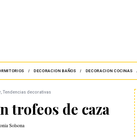
ORMITORIOS
DECORACION BAÑOS
DECORACION COCINAS
r
,
Tendencias decorativas
n trofeos de caza
onia Solsona