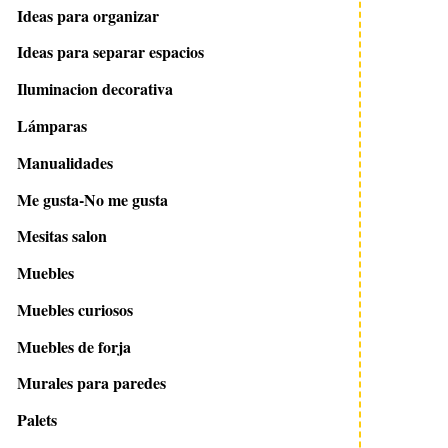
Ideas para organizar
Ideas para separar espacios
9 marzo 2011
4 septiembre 2012
Iluminacion decorativa
Vivir en una iglesia
Novedades Ferm Li
Otoño Invierno
Lámparas
Manualidades
Me gusta-No me gusta
Mesitas salon
Muebles
Muebles curiosos
Muebles de forja
Murales para paredes
Palets