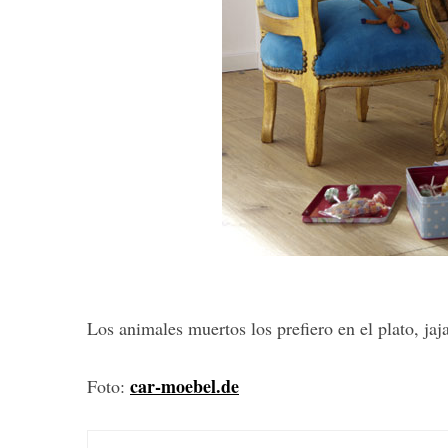
S
e
a
r
c
h
f
o
r
:
Los animales muertos los prefiero en el plato, jaj
car-moebel.de
Foto: